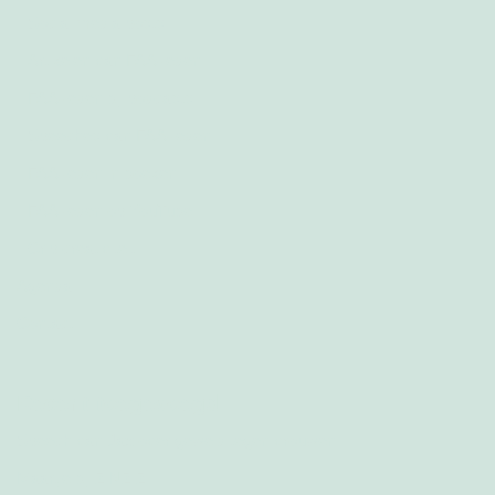
Social media posts
Artikelen van FAA-leden
FAA-leden bij podcasts
Speeches van FAA-leden
FAA-leden in boeken
FAA-leden op YouTube
Crip creativiteit
Agenda
Contact
Recent toegevoegd
Speech van Jax over geweld tegen vrouwen
Maartje bij ZINZIZ