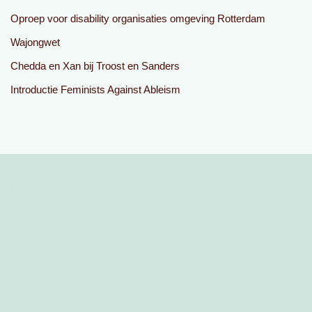
Oproep voor disability organisaties omgeving Rotterdam
Wajongwet
Chedda en Xan bij Troost en Sanders
Introductie Feminists Against Ableism
Navigatie
Home
Over FAA
Over ons
Ontstaan van FAA
Manifest
geschreven