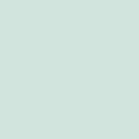
audio
Samenwerkingspartners
Projecten
Online Disability March
Informatie
Verhalen 2020
Verhalen 2019
Klimaatalarm
Queer and Disabled
Aankondiging project
Informatieve posts
Verhalen
Vind FAA hier