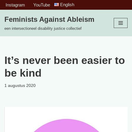
English
Instagram
YouTube
Ga
Feminists Against Ableism
naar
een intersectioneel disability justice collectief
de
inhoud
It’s never been easier to
be kind
1 augustus 2020