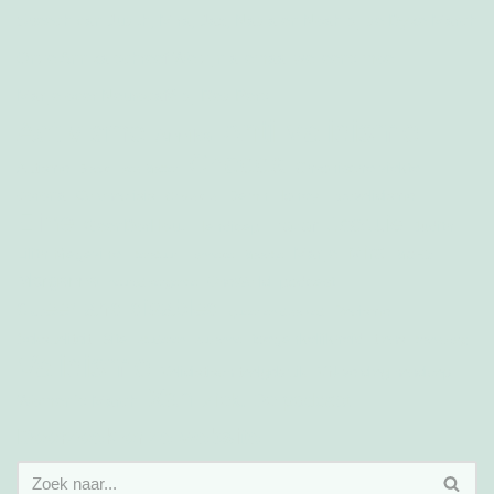
Speech van Judith, Mira, Jax, Nadia en Noah bij de Dyke March
Onze Annika schreef We zijn allemaal wel eens moe
Marije over Neurocafé bij Red Pers
Anti-validisme
Activisme
Annika
Chedda
Chronische ziekte
Autisme
Black Lives Matter
corona
Damn Honey
Coronacrisis
Ecovalidisme
Crip skills
Eline
Jacquie
Hazar
GeenDorHout
Handicap
Judith
Mira
Marije
Lilith Magazine
literatuur
Lonneke
Maartje
MOED
Morganna
podcast
OneWorld
neurodivergentie
queer and disabled
Racisme
queer en disabled
Sita
toegankelijkheid
Seksualiteit
trans
studeren
suzanne
transzorg
Validisme
Validistisch taalgebruik
VN-verdrag handicap
Xan
Ziek. De podcast
Women´s March
Doorzoek onze website