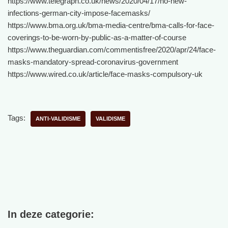
https://www.telegraph.co.uk/news/2020/04/17/no-new-
infections-german-city-impose-facemasks/
https://www.bma.org.uk/bma-media-centre/bma-calls-for-face-
coverings-to-be-worn-by-public-as-a-matter-of-course
https://www.theguardian.com/commentisfree/2020/apr/24/face-
masks-mandatory-spread-coronavirus-government
https://www.wired.co.uk/article/face-masks-compulsory-uk
Tags:
ANTI-VALIDISME
VALIDISME
In deze categorie: