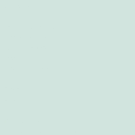
Vind FAA hier
Social media posts
Artikelen van FAA-leden
FAA-leden bij podcasts
Speeches van FAA-leden
FAA-leden in boeken
FAA-leden op YouTube
Crip creativiteit
Agenda
Contact
Recent toegevoegd
Speech van Jax over geweld tegen vrouwen