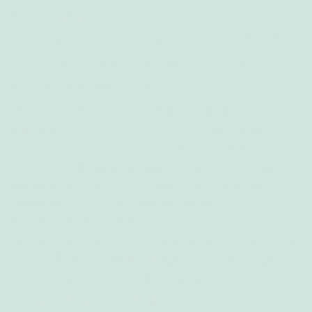
Maartje bij ZINZIZ
Speech van Judith, Mira, Jax, Nadia en Noah bij de Dyke March
Onze Annika schreef We zijn allemaal wel eens moe
Marije over Neurocafé bij Red Pers
Anti-validisme
Activisme
Annika
Chedda
Chronische ziekte
Autisme
Black Lives Matter
corona
Damn Honey
Coronacrisis
Ecovalidisme
Crip skills
Eline
Jacquie
Hazar
GeenDorHout
Handicap
Judith
Mira
Marije
Lilith Magazine
literatuur
Lonneke
Maartje
MOED
Morganna
podcast
OneWorld
neurodivergentie
queer and disabled
Racisme
queer en disabled
Sita
toegankelijkheid
Seksualiteit
trans
studeren
suzanne
transzorg
Validisme
Validistisch taalgebruik
VN-verdrag handicap
Xan
Ziek. De podcast
Women´s March
Doorzoek onze website