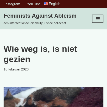
English
Instagram
YouTube
Ga
Feminists Against Ableism
naar
een intersectioneel disability justice collectief
de
inhoud
Wie weg is, is niet
gezien
18 februari 2020