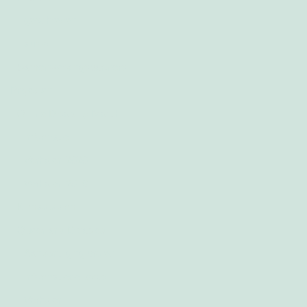
geschreven
audio
Samenwerkingspartners
Projecten
Online Disability March
Informatie
Verhalen 2020
Verhalen 2019
Klimaatalarm
Queer and Disabled
Aankondiging project
Informatieve posts
Verhalen