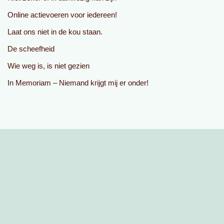
Online actievoeren voor iedereen!
Laat ons niet in de kou staan.
De scheefheid
Wie weg is, is niet gezien
In Memoriam – Niemand krijgt mij er onder!
Navigatie
Home
Over FAA
Over ons
Ontstaan van FAA
Manifest