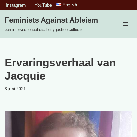
English
Instagram
YouTube
Ga
Feminists Against Ableism
naar
een intersectioneel disability justice collectief
de
inhoud
Ervaringsverhaal van
Jacquie
8 juni 2021