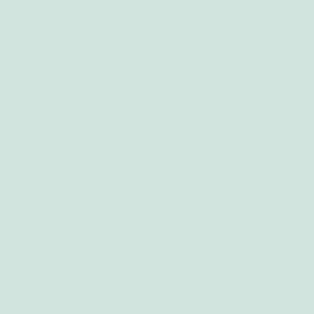
Klimaatalarm
Queer and Disabled
Aankondiging project
Informatieve posts
Verhalen
Vind FAA hier
Social media posts
Artikelen van FAA-leden
FAA-leden bij podcasts
Speeches van FAA-leden
FAA-leden in boeken
FAA-leden op YouTube
Crip creativiteit