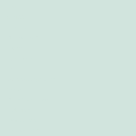
Home
Over FAA
Over ons
Ontstaan van FAA
Manifest
geschreven
audio
Samenwerkingspartners
Projecten
Online Disability March
Informatie
Verhalen 2020
Verhalen 2019