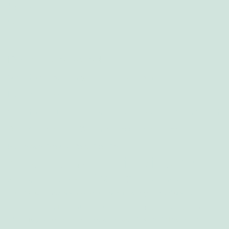
Agenda
Contact
Recent toegevoegd
Speech van Jax over geweld tegen vrouwen
Maartje bij ZINZIZ
Speech van Judith, Mira, Jax, Nadia en Noah bij de Dyke March
Onze Annika schreef We zijn allemaal wel eens moe
Marije over Neurocafé bij Red Pers
Anti-validisme
Activisme
Annika
Chedda
Chronische ziekte
Autisme
Black Lives Matter
corona
Damn Honey
Coronacrisis
Ecovalidisme
Crip skills
Eline
Jacquie
Hazar
GeenDorHout
Handicap
Judith
Mira
Marije
Lilith Magazine
literatuur
Lonneke
Maartje
MOED