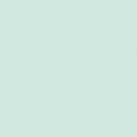
nnika schreef We zijn
Lilith Magazine
literatuur
Lonnek
al wel eens moe
Mira
Marije
Maartje
MOED
 over Neurocafé bij Red
Morganna
One
neurodivergentie
queer and dis
podcast
Racisme
Seksual
queer en disabled
Sita
toegankel
studeren
suzanne
Validis
trans
transzorg
Validistisch taalgebruik
Women´s 
VN-verdrag handicap
Xan
Ziek. De podcast