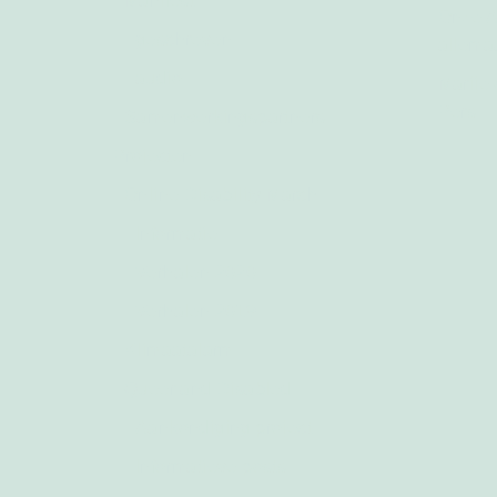
Manifest
Onze A
geschreven
allema
audio
Marije
Pers
Samenwerkingspartners
Projecten
Online Disability March
Informatie
Verhalen 2020
Verhalen 2019
Klimaatalarm
Queer and Disabled
Aankondiging project
Informatieve posts