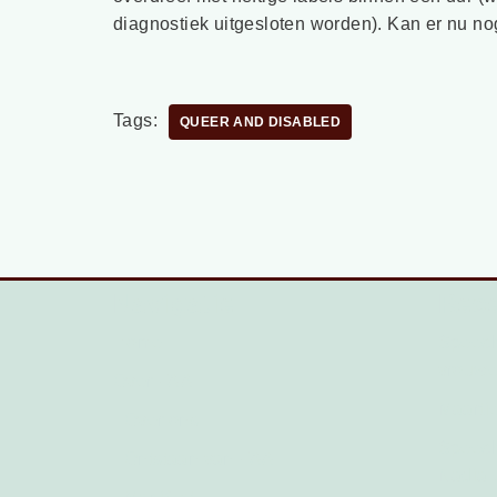
diagnostiek uitgesloten worden). Kan er nu n
Tags:
QUEER AND DISABLED
Navigatie
Rec
Home
Speech
vrouw
Over FAA
Maartje
Over ons
Speech 
Ontstaan van FAA
Nadia 