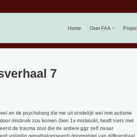
Home
Over FAA
Proje
sverhaal 7
eel en de psycholoog die me uit eindelijk wel met autisme
oor misbruik zou komen (ben 1x misbruikt, heeft niets met
 eerst de trauma zooi die de andere ggz zelf zwaar
erd volledig gepathalogiseerd) doormiddel van differentiaal