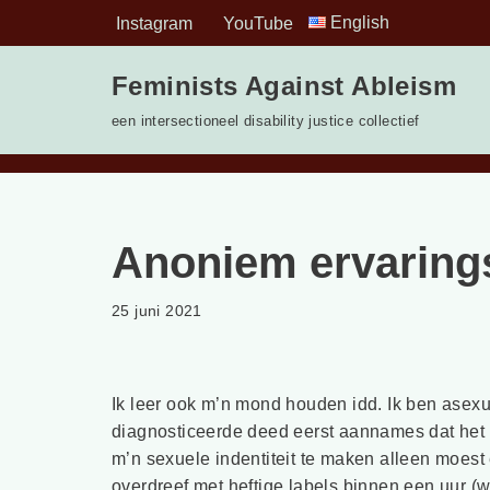
English
Instagram
YouTube
Ga
Feminists Against Ableism
naar
de
een intersectioneel disability justice collectief
inhoud
Anoniem ervaring
25 juni 2021
Ik leer ook m’n mond houden idd. Ik ben asexu
diagnosticeerde deed eerst aannames dat het d
m’n sexuele indentiteit te maken alleen moest
overdreef met heftige labels binnen een uur (w