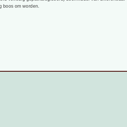
og boos om worden.
Activisme
ent toegevoegd
Annika
Anti-validisme
 van Jax over geweld tegen
Au
Chedda
en
Black Lives Matter
corona
Chronische ziekte
 bij ZINZIZ
Damn Ho
Coronacrisis
Crip skills
van Judith, Mira, Jax,
Eline
GeenDo
Ecovalidisme
en Noah bij de Dyke March
Jacquie
Hazar
Handicap